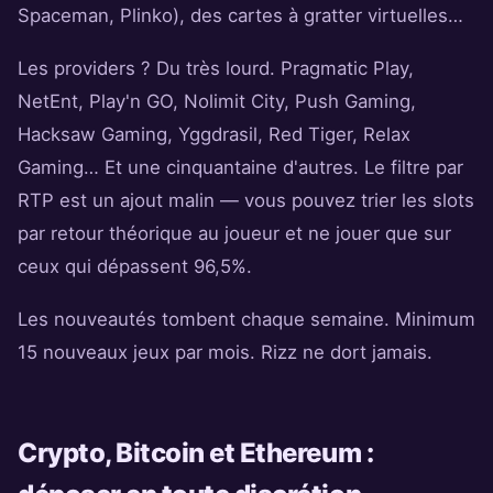
Spaceman, Plinko), des cartes à gratter virtuelles…
Les providers ? Du très lourd. Pragmatic Play,
NetEnt, Play'n GO, Nolimit City, Push Gaming,
Hacksaw Gaming, Yggdrasil, Red Tiger, Relax
Gaming… Et une cinquantaine d'autres. Le filtre par
RTP est un ajout malin — vous pouvez trier les slots
par retour théorique au joueur et ne jouer que sur
ceux qui dépassent 96,5%.
Les nouveautés tombent chaque semaine. Minimum
15 nouveaux jeux par mois. Rizz ne dort jamais.
Crypto, Bitcoin et Ethereum :