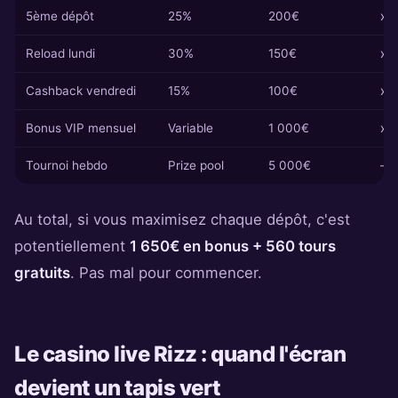
5ème dépôt
25%
200€
x4
Reload lundi
30%
150€
x3
Cashback vendredi
15%
100€
x1
Bonus VIP mensuel
Variable
1 000€
x2
Tournoi hebdo
Prize pool
5 000€
—
Au total, si vous maximisez chaque dépôt, c'est
potentiellement
1 650€ en bonus + 560 tours
gratuits
. Pas mal pour commencer.
Le casino live Rizz : quand l'écran
devient un tapis vert