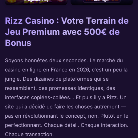
Rizz Casino : Votre Terrain de
Jeu Premium avec 500€ de
Bonus
Soyons honnêtes deux secondes. Le marché du
casino en ligne en France en 2026, c'est un peu la
jungle. Des dizaines de plateformes qui se
ressemblent, des promesses identiques, des
interfaces copiées-collées… Et puis il y a Rizz. Un
site qui a décidé de faire les choses autrement —
pas en révolutionnant le concept, non. Plutôt en le
perfectionnant. Chaque détail. Chaque interaction.
Chaque transaction.