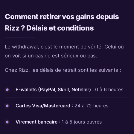
Comment retirer vos gains depuis
Rizz ? Délais et conditions
Le withdrawal, c'est le moment de vérité. Celui où
on voit si un casino est sérieux ou pas.
Chez Rizz, les délais de retrait sont les suivants :
E-wallets (PayPal, Skrill, Neteller)
: 0 à 6 heures
Cartes Visa/Mastercard
: 24 à 72 heures
Virement bancaire
: 1 à 5 jours ouvrés