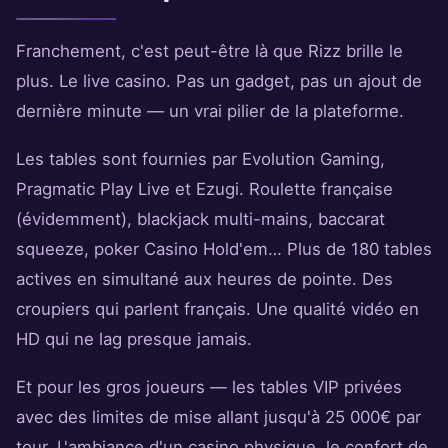
Franchement, c'est peut-être là que Rizz brille le
plus. Le live casino. Pas un gadget, pas un ajout de
dernière minute — un vrai pilier de la plateforme.
Les tables sont fournies par Evolution Gaming,
Pragmatic Play Live et Ezugi. Roulette française
(évidemment), blackjack multi-mains, baccarat
squeeze, poker Casino Hold'em… Plus de 180 tables
actives en simultané aux heures de pointe. Des
croupiers qui parlent français. Une qualité vidéo en
HD qui ne lag presque jamais.
Et pour les gros joueurs — les tables VIP privées
avec des limites de mise allant jusqu'à 25 000€ par
tour. L'ambiance d'un casino physique, le confort de