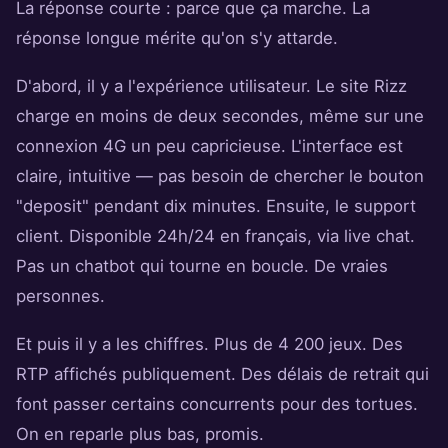
La réponse courte : parce que ça marche. La
réponse longue mérite qu'on s'y attarde.
D'abord, il y a l'expérience utilisateur. Le site Rizz
charge en moins de deux secondes, même sur une
connexion 4G un peu capricieuse. L'interface est
claire, intuitive — pas besoin de chercher le bouton
"deposit" pendant dix minutes. Ensuite, le support
client. Disponible 24h/24 en français, via live chat.
Pas un chatbot qui tourne en boucle. De vraies
personnes.
Et puis il y a les chiffres. Plus de 4 200 jeux. Des
RTP affichés publiquement. Des délais de retrait qui
font passer certains concurrents pour des tortues.
On en reparle plus bas, promis.