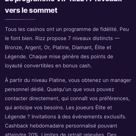
vers le sommet
Tous les casinos ont un programme de fidélité. Peu
le font bien. Rizz propose 7 niveaux distincts —
Bronze, Argent, Or, Platine, Diamant, Élite et
Légende. Chaque mise génère des points de
loyauté convertibles en bonus cash.
À partir du niveau Platine, vous obtenez un manager
personnel dédié. Quelqu'un que vous pouvez
contacter directement, qui connaît vos préférences,
qui anticipe vos besoins. Les joueurs Élite et
Légende ? Invitations à des événements exclusifs.
Cashback hebdomadaire personnalisé pouvant
atteindre 20%. Limites de retrait relevées. Des