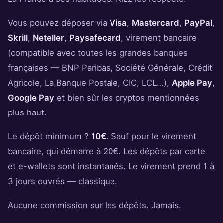
Vous pouvez déposer via
Visa
,
Mastercard
,
PayPal
,
Skrill
,
Neteller
,
Paysafecard
, virement bancaire
(compatible avec toutes les grandes banques
françaises — BNP Paribas, Société Générale, Crédit
Agricole, La Banque Postale, CIC, LCL…),
Apple Pay
,
Google Pay
et bien sûr les cryptos mentionnées
plus haut.
Le dépôt minimum ?
10€
. Sauf pour le virement
bancaire, qui démarre à 20€. Les dépôts par carte
et e-wallets sont instantanés. Le virement prend 1 à
3 jours ouvrés — classique.
Aucune commission sur les dépôts. Jamais.