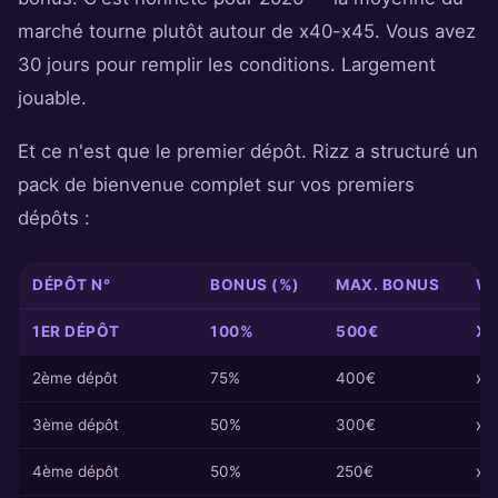
marché tourne plutôt autour de x40-x45. Vous avez
30 jours pour remplir les conditions. Largement
jouable.
Et ce n'est que le premier dépôt. Rizz a structuré un
pack de bienvenue complet sur vos premiers
dépôts :
DÉPÔT N°
BONUS (%)
MAX. BONUS
W
1ER DÉPÔT
100%
500€
X3
2ème dépôt
75%
400€
x3
3ème dépôt
50%
300€
x4
4ème dépôt
50%
250€
x4