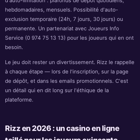
d'auto-limitation : plafonds de dépôt quotidiens,
hebdomadaires, mensuels. Possibilité d'auto-
exclusion temporaire (24h, 7 jours, 30 jours) ou
permanente. Un partenariat avec Joueurs Info
Service (0 974 75 13 13) pour les joueurs qui en ont
besoin.
Le jeu doit rester un divertissement. Rizz le rappelle
à chaque étape — lors de l'inscription, sur la page
de dépôt, et dans les emails promotionnels. C'est
un détail qui en dit long sur l'éthique de la
plateforme.
Rizz en 2026 : un casino en ligne