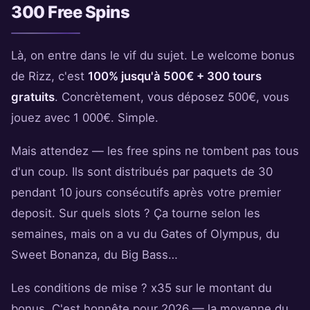
300 Free Spins
Là, on entre dans le vif du sujet. Le welcome bonus
de Rizz, c'est
100% jusqu'à 500€ + 300 tours
gratuits
. Concrètement, vous déposez 500€, vous
jouez avec 1 000€. Simple.
Mais attendez — les free spins ne tombent pas tous
d'un coup. Ils sont distribués par paquets de 30
pendant 10 jours consécutifs après votre premier
deposit. Sur quels slots ? Ça tourne selon les
semaines, mais on a vu du Gates of Olympus, du
Sweet Bonanza, du Big Bass…
Les conditions de mise ? x35 sur le montant du
bonus. C'est honnête pour 2026 — la moyenne du